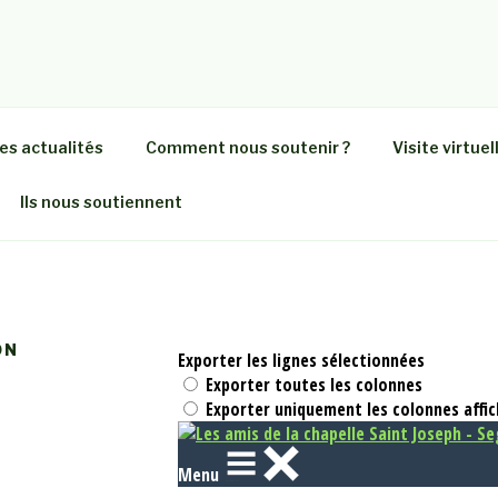
DE LA CHAPELLE SAI
on et l'entretien du bâtiment
ANJOU BLEU
es actualités
Comment nous soutenir ?
Visite virtuel
Ils nous soutiennent
ON