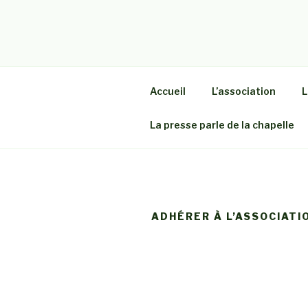
Aller
au
LES AMIS 
contenu
Association pour la restaurati
principal
SEGRÉ EN 
Accueil
L’association
L
La presse parle de la chapelle
ADHÉRER À L’ASSOCIATI